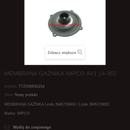
Zobacz większe
MEMBRANA GAŹNIKA IMPCO AV1 14-352
Indeks:
TTZX00016154
Stan:
Nowy produkt
MEMBRANA GAŹNIKA Linde 3945729000 / Linde 3945729001
Marka: IMPCO
Wyślij do znajomego