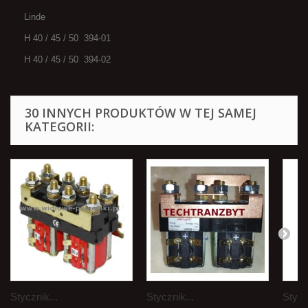
Linde
H 40 / 45 / 50 394-01
H 40 / 45 / 50 394-02
30 INNYCH PRODUKTÓW W TEJ SAMEJ
KATEGORII:
Stycznik...
Stycznik...
Stycz