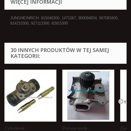
WIĘCEJ INFORMACJI
JUNGHEINRICH: 915046300, 1471067, 900094834, 907083400,
914210300, 927113300, 92915300
30 INNYCH PRODUKTÓW W TEJ SAMEJ
KATEGORII:
Cylinderek...
Pompa wody...
Zawór