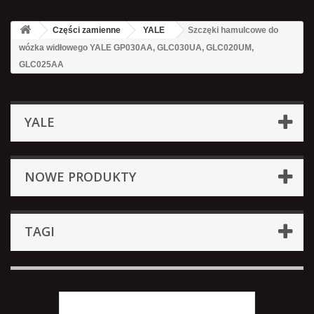
Części zamienne
YALE
Szczęki hamulcowe do
wózka widłowego YALE GP030AA, GLC030UA, GLC020UM,
GLC025AA
YALE
NOWE PRODUKTY
TAGI