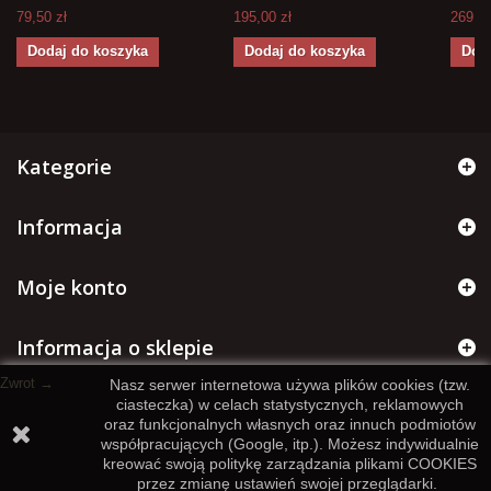
79,50 zł
195,00 zł
269,00
Dodaj do koszyka
Dodaj do koszyka
Dod
Kategorie
Informacja
Moje konto
Informacja o sklepie
Zwrot →
Nasz serwer internetowa używa plików cookies (tzw.
ciasteczka) w celach statystycznych, reklamowych
oraz funkcjonalnych własnych oraz innuch podmiotów
współpracujących (Google, itp.). Możesz indywidualnie
kreować swoją politykę zarządzania plikami COOKIES
przez zmianę ustawień swojej przeglądarki.