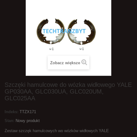
Zobacz większe
Szczęki hamulcowe do wózka widłowego YALE
GP030AA, GLC030UA, GLC020UM,
GLC025AA
Indeks:
TTZX171
Stan:
Nowy produkt
Zestaw szczęk hamulcowych wo wózków widłowych YALE