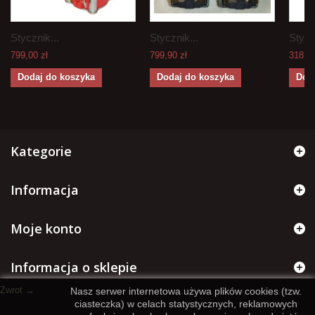
Stycznik...
Stycznik...
Stycz
799,00 zł
799,90 zł
318,00
Dodaj do koszyka
Dodaj do koszyka
Dod
Kategorie
Informacja
Moje konto
Informacja o sklepie
Zwrot →
Nasz serwer internetowa używa plików cookies (tzw.
ciasteczka) w celach statystycznych, reklamowych