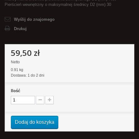
Pierścień wewnętrzny o maksymalnej średnicy D2 (mm) 30
Wyślij do znajomego
Drukuj
59,50 zł
Netto
0.91 kg
Dostawa: 1 do 2 dni
Ilość
Dodaj do koszyka