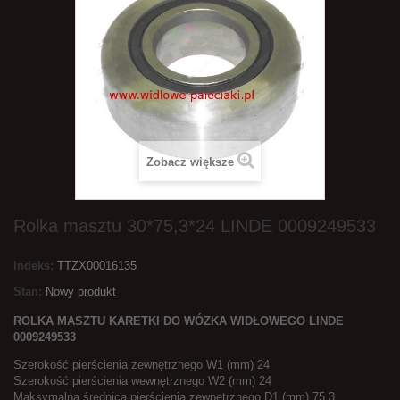
Zobacz większe
Rolka masztu 30*75,3*24 LINDE 0009249533
Indeks:
TTZX00016135
Stan:
Nowy produkt
ROLKA MASZTU KARETKI DO WÓZKA WIDŁOWEGO LINDE
0009249533
Szerokość pierścienia zewnętrznego W1 (mm) 24
Szerokość pierścienia wewnętrznego W2 (mm) 24
Maksymalna średnica pierścienia zewnętrznego D1 (mm) 75,3