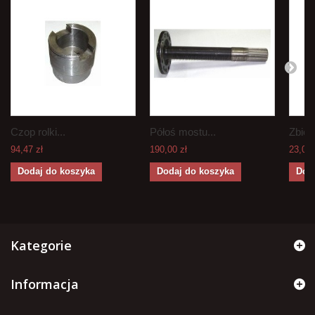
Czop rolki...
Półoś mostu...
Zbiorn
94,47 zł
190,00 zł
23,00 
Dodaj do koszyka
Dodaj do koszyka
Dod
Kategorie
Informacja