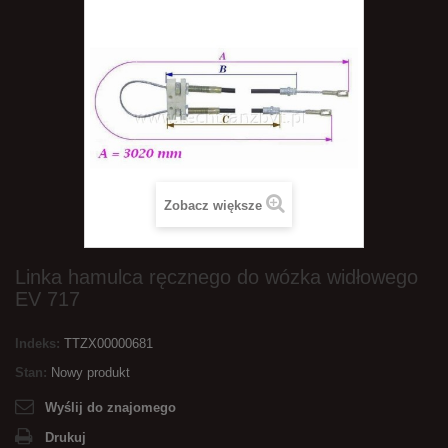
Zobacz większe
Linka hamulca ręcznego do wózka widłowego
EV 717
Indeks:
TTZX00000681
Stan:
Nowy produkt
Wyślij do znajomego
Drukuj