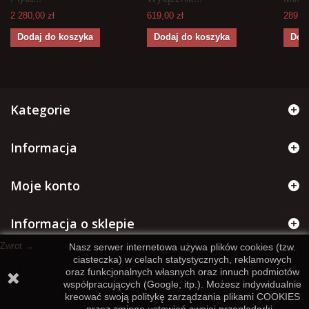
2 280,00 zł
619,00 zł
289,70
Dodaj do koszyka
Dodaj do koszyka
Dod
Kategorie
Informacja
Moje konto
Informacja o sklepie
Zwrot →
Nasz serwer internetowa używa plików cookies (tzw.
ciasteczka) w celach statystycznych, reklamowych
oraz funkcjonalnych własnych oraz innuch podmiotów
współpracujących (Google, itp.). Możesz indywidualnie
kreować swoją politykę zarządzania plikami COOKIES