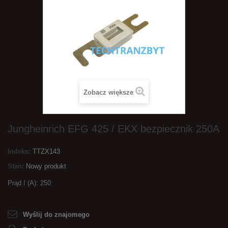
Zobacz większe
Jungheinrich EFG 425 / EKX bezpiecznik 250A
Indeks:
TTZX143
Stan:
Nowy produkt
Prąd I (A): 250
Wyślij do znajomego