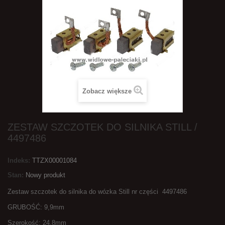
Zobacz większe
ZESTAW SZCZOTEK DO SILNIKA STILL /
4497486
Indeks:
TTZX00001084
Stan:
Nowy produkt
Zestaw szczotek do silnika do wózka Still nr części 4497486
GRUBOŚĆ: 9,9mm
Szerokość: 24,8mm