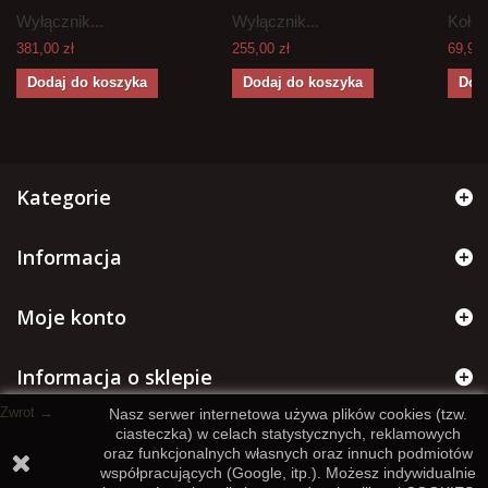
Wyłącznik...
Wyłącznik...
Koło..
381,00 zł
255,00 zł
69,90 
Dodaj do koszyka
Dodaj do koszyka
Dod
Kategorie
Informacja
Moje konto
Informacja o sklepie
Zwrot →
Nasz serwer internetowa używa plików cookies (tzw.
ciasteczka) w celach statystycznych, reklamowych
oraz funkcjonalnych własnych oraz innuch podmiotów
współpracujących (Google, itp.). Możesz indywidualnie