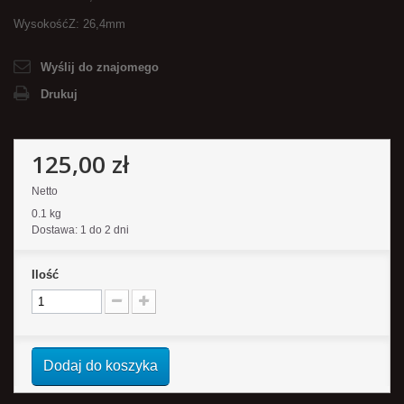
WysokośćZ: 26,4mm
Wyślij do znajomego
Drukuj
125,00 zł
Netto
0.1 kg
Dostawa: 1 do 2 dni
Ilość
Dodaj do koszyka