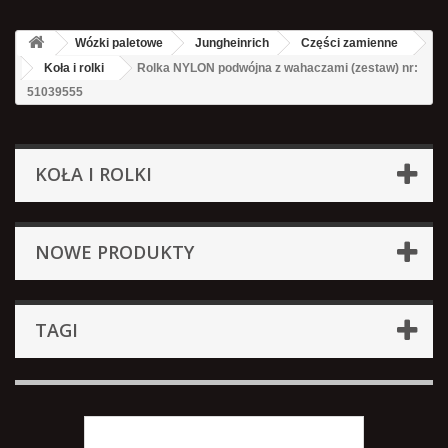
Wózki paletowe
Jungheinrich
Części zamienne
Koła i rolki
Rolka NYLON podwójna z wahaczami (zestaw) nr:
51039555
KOŁA I ROLKI
NOWE PRODUKTY
TAGI