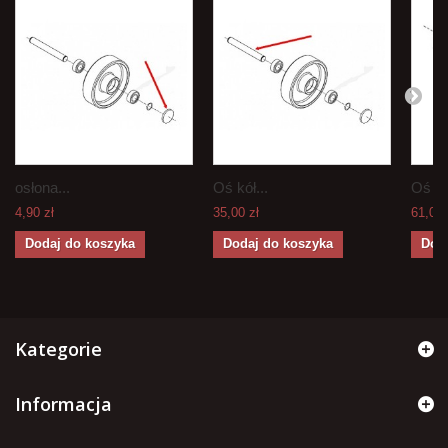
osłona...
Oś kół...
Oś rol
4,90 zł
35,00 zł
61,00 
Dodaj do koszyka
Dodaj do koszyka
Dod
Kategorie
Informacja