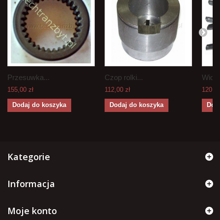
Przesuwka...
Czop rolki...
Widełk
155,00 zł
112,00 zł
120,00
Dodaj do koszyka
Dodaj do koszyka
Dod
Kategorie
Informacja
Moje konto