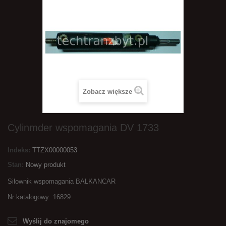
Zobacz większe
Cylinmder wspomagania DV 1733
Indeks:
TTZX00000053
Stan:
Nowy produkt
Siłownik wspomagania
BALKANCAR
Nr katalogowy:
16829
Wyślij do znajomego